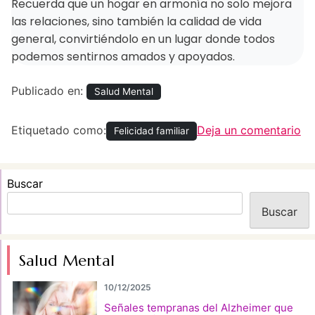
Recuerda que un hogar en armonía no solo mejora
las relaciones, sino también la calidad de vida
general, convirtiéndolo en un lugar donde todos
podemos sentirnos amados y apoyados.
Publicado en:
Salud Mental
en
Ar
Etiquetado como:
Deja un comentario
Felicidad familiar
en
el
ho
Buscar
pa
ha
Buscar
la
fe
Salud Mental
fam
10/12/2025
Señales tempranas del Alzheimer que