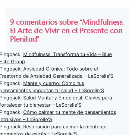
entradas
9 comentarios sobre “
Mindfulness:
El Arte de Vivir en el Presente con
Plenitud
”
Pingback:
Mindfulness: Transforma tu Vida – Blue
Elite Group
Pingback:
Ansiedad Crónica: Todo sobre el
Trastorno de Ansiedad Generalizada – LeSorelle'S
Pingback:
Mente y cuerpo: Cómo tus
pensamientos impactan tu salud – LeSorelle'S
Pingback:
Salud Mental y Emocional: Claves para
fortalecer tu bienestar – LeSorelle'S
Pingback:
Cómo calmar tu mente de pensamientos
intrusivos – LeSorelle'S
Pingback:
Respiración para calmar la mente en
momentos de estrés – LeSorelle'S