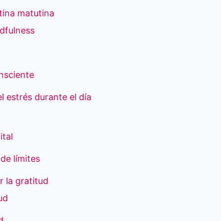
tina matutina
ndfulness
nsciente
l estrés durante el día
ital
de límites
r la gratitud
tud
d