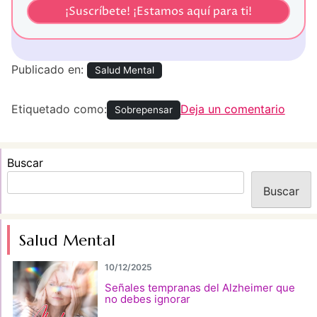
Publicado en:
Salud Mental
en
Cómo
Etiquetado como:
Deja un comentario
Sobrepensar
dejar
de
sobre
Buscar
5
clave
Buscar
para
calma
Salud Mental
la
ment
10/12/2025
Señales tempranas del Alzheimer que
no debes ignorar